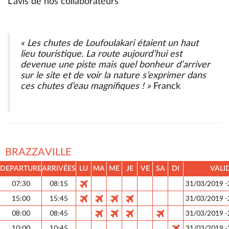
L’avis de nos collaborateurs
« Les chutes de Loufoulakari étaient un haut
lieu touristique. La route aujourd’hui est
devenue une piste mais quel bonheur d’arriver
sur le site et de voir la nature s’exprimer dans
ces chutes d’eau magnifiques ! »
Franck
BRAZZAVILLE
DEPARTURE
ARRIVÉES
LU
MA
ME
JE
VE
SA
DI
VALI
07:30
08:15
31/03/2019 
15:00
15:45
31/03/2019 
08:00
08:45
31/03/2019 
10:00
10:45
31/03/2019 