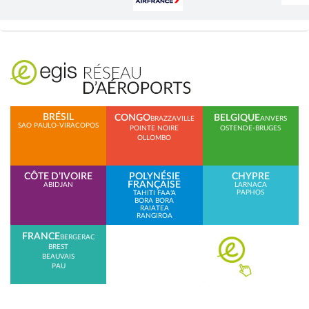
BRÉSIL
CONGO
BELGIQUE
BRAZZAVILLE
ANVERS
SAO PAULO-VIRACOPOS
POINTE NOIRE
OSTENDE-BRUGES
OLLOMBO
CÔTE D’IVOIRE
POLYNÉSIE
CHYPRE
FRANÇAISE
ABIDJAN
LARNACA
PAPHOS
TAHITI FAA’A
BORA BORA
RAIATEA
RANGIROA
FRANCE
BERGERAC
BREST
BEAUVAIS
PAU