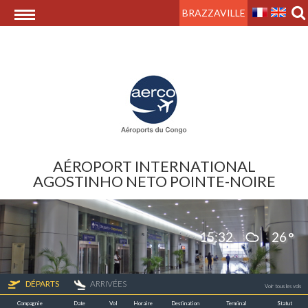
BRAZZAVILLE
AÉROPORT INTERNATIONAL
AGOSTINHO NETO POINTE-NOIRE
15:32
26
DÉPARTS
ARRIVÉES
Voir tous les vols
Compagnie
Date
Vol
Horaire
Destination
Terminal
Statut