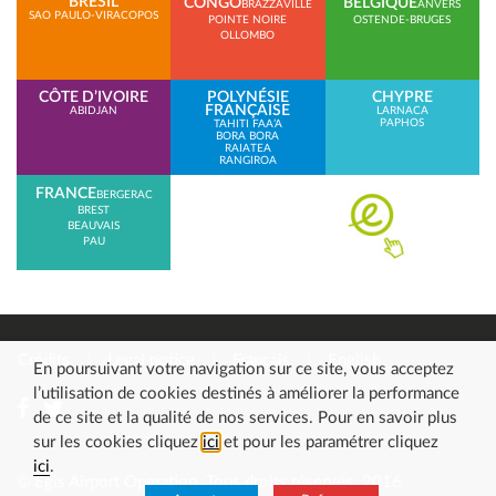
BRÉSIL
CONGO
BELGIQUE
BRAZZAVILLE
ANVERS
SAO PAULO-VIRACOPOS
POINTE NOIRE
OSTENDE-BRUGES
OLLOMBO
CÔTE D’IVOIRE
POLYNÉSIE
CHYPRE
FRANÇAISE
ABIDJAN
LARNACA
PAPHOS
TAHITI FAA’A
BORA BORA
RAIATEA
RANGIROA
FRANCE
BERGERAC
BREST
BEAUVAIS
PAU
Crédits
Legal notice
Français
English
En poursuivant votre navigation sur ce site, vous acceptez
l’utilisation de cookies destinés à améliorer la performance
de ce site et la qualité de nos services. Pour en savoir plus
sur les cookies cliquez
ici
et pour les paramétrer cliquez
ici
.
© Egis Airport Operation. Tous droits réservés. 2016