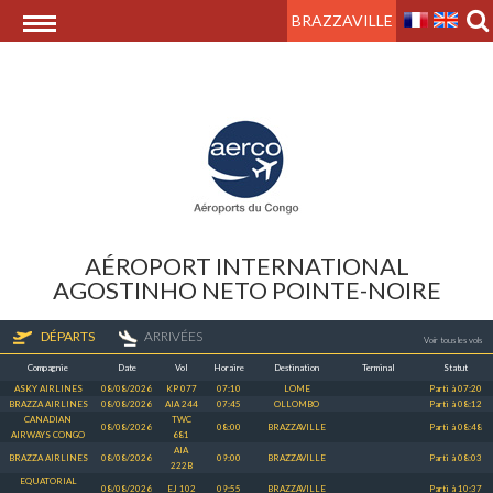
BRAZZAVILLE
AÉROPORT INTERNATIONAL
AGOSTINHO NETO POINTE-NOIRE
DÉPARTS
ARRIVÉES
Voir tous les vols
Compagnie
Date
Vol
Horaire
Destination
Terminal
Statut
19:04
26
ASKY AIRLINES
08/08/2026
KP 077
07:10
LOME
Parti à 07:20
BRAZZA AIRLINES
08/08/2026
AIA 244
07:45
OLLOMBO
Parti à 08:12
CANADIAN
TWC
08/08/2026
08:00
BRAZZAVILLE
Parti à 08:48
AIRWAYS CONGO
681
AIA
BRAZZA AIRLINES
08/08/2026
09:00
BRAZZAVILLE
Parti à 08:03
222B
EQUATORIAL
08/08/2026
EJ 102
09:55
BRAZZAVILLE
Parti à 10:37