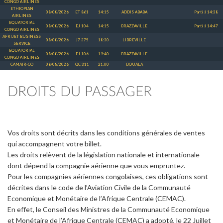
CONGO AIRLINES
ETHIOPIAN
08/08/2026
ET 861
14:15
ADDIS ABABA
Parti à 14:38
AIRLINES
EQUATORIAL
08/08/2026
EJ 104
14:15
BRAZZAVILLE
Parti à 14:47
CONGO AIRLINES
AFRIJET BUSINESS
08/08/2026
J7 375
18:30
LIBREVILLE
SERVICE
EQUATORIAL
08/08/2026
EJ 106
19:40
BRAZZAVILLE
CONGO AIRLINES
CAMAIR-CO
08/08/2026
QC 311
21:00
DOUALA
DROITS DU PASSAGER
Vos droits sont décrits dans les conditions générales de ventes
qui accompagnent votre billet.
Les droits relèvent de la législation nationale et internationale
dont dépend la compagnie aérienne que vous empruntez.
Pour les compagnies aériennes congolaises, ces obligations sont
décrites dans le code de l’Aviation Civile de la Communauté
Economique et Monétaire de l’Afrique Centrale (CEMAC).
En effet, le Conseil des Ministres de la Communauté Economique
et Monétaire de l’Afrique Centrale (CEMAC) a adopté, le 22 Juillet