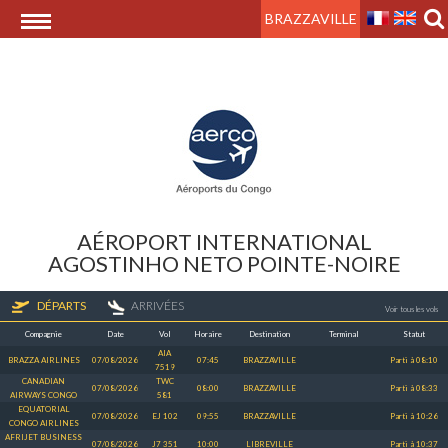
BRAZZAVILLE
AÉROPORT INTERNATIONAL
AGOSTINHO NETO POINTE-NOIRE
DÉPARTS
ARRIVÉES
Voir tous les vols
Compagnie
Date
Vol
Horaire
Destination
Terminal
Statut
13:39
26
AIA
BRAZZA AIRLINES
07/08/2026
07:45
BRAZZAVILLE
Parti à 08:10
7519
CANADIAN
TWC
07/08/2026
08:00
BRAZZAVILLE
Parti à 08:33
AIRWAYS CONGO
581
EQUATORIAL
07/08/2026
EJ 102
09:55
BRAZZAVILLE
Parti à 10:26
CONGO AIRLINES
AFRIJET BUSINESS
07/08/2026
J7 351
10:00
LIBREVILLE
Parti à 10:37