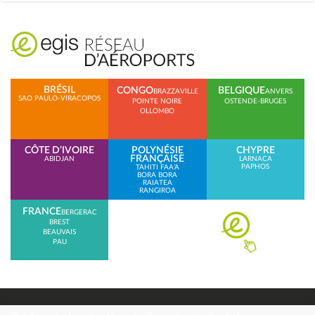
BRÉSIL
CONGO
BELGIQUE
BRAZZAVILLE
ANVERS
SAO PAULO-VIRACOPOS
POINTE NOIRE
OSTENDE-BRUGES
OLLOMBO
CÔTE D’IVOIRE
POLYNÉSIE
CHYPRE
FRANÇAISE
ABIDJAN
LARNACA
PAPHOS
TAHITI FAA’A
BORA BORA
RAIATEA
RANGIROA
FRANCE
BERGERAC
BREST
BEAUVAIS
PAU